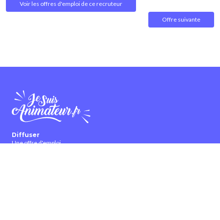
Voir les offres d'emploi de ce recruteur
Offre suivante
Diffuser
Une offre d'emploi
Une candidature
Une offre de formation
Collaborer
Partenariat et publicité
Bannières et affiches
Devenir ambassadeur
Devenir contributeur
À propos
Qui sommes-nous ?