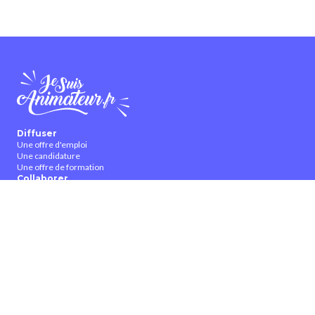
Diffuser
Une offre d'emploi
Une candidature
Une offre de formation
Collaborer
Partenariat et publicité
Bannières et affiches
Devenir ambassadeur
Devenir contributeur
À propos
Qui sommes-nous ?
Contactez-nous
CGUV
Nous suivre
Facebook
Twitter
Youtube