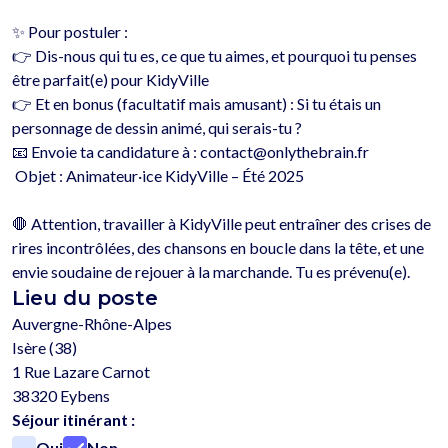
✨ Pour postuler :

👉 Dis-nous qui tu es, ce que tu aimes, et pourquoi tu penses 
être parfait(e) pour KidyVille

👉 Et en bonus (facultatif mais amusant) : Si tu étais un 
personnage de dessin animé, qui serais-tu ?

📧 Envoie ta candidature à : contact@onlythebrain.fr

 Objet : Animateur·ice KidyVille – Été 2025

🛑 Attention, travailler à KidyVille peut entraîner des crises de 
rires incontrôlées, des chansons en boucle dans la tête, et une 
Lieu du poste
Auvergne-Rhône-Alpes
Isère (38)
1 Rue Lazare Carnot
38320 Eybens
Séjour itinérant :
Oui
Non