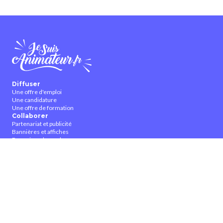
Diffuser
Une offre d'emploi
Une candidature
Une offre de formation
Collaborer
Partenariat et publicité
Bannières et affiches
Devenir ambassadeur
Devenir contributeur
À propos
Qui sommes-nous ?
Contactez-nous
CGUV
Nous suivre
Facebook
Twitter
Youtube
Instagram