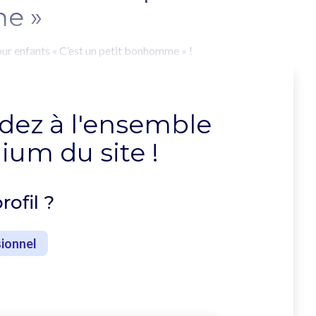
e »
our enfants « C’est un petit bonhomme » !
dez à l'ensemble
um du site !
rofil ?
ionnel