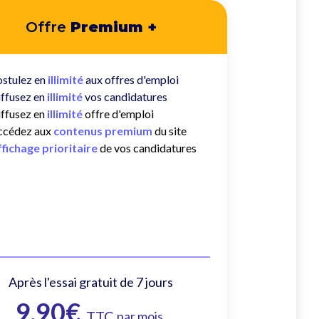
Offre
Premium +
ostulez en
illimité
aux offres d'emploi
ffusez en
illimité
vos candidatures
ffusez en
illimité
offre d'emploi
ccédez aux
contenus premium
du site
fichage prioritaire
de vos candidatures
Après l'essai gratuit de 7 jours
9,90€
TTC
par mois