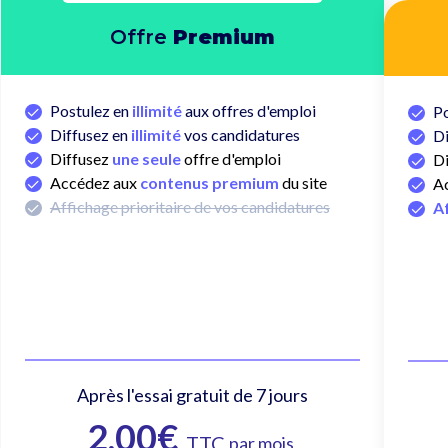
Offre
Premium
✓
Postulez en
illimité
aux offres d'emploi
✓
P
✓
Diffusez en
illimité
vos candidatures
✓
Di
✓
Diffusez
une seule
offre d'emploi
✓
Di
✓
Accédez aux
contenus premium
du site
✓
A
✓
Affichage prioritaire de vos candidatures
✓
Af
Après l'essai gratuit de 7 jours
2,00€
TTC
par mois