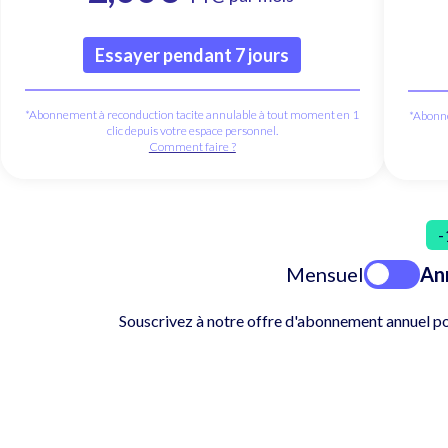
Essayer pendant 7 jours
*Abonnement à reconduction tacite annulable à tout moment en 1
*Abonne
clic depuis votre espace personnel.
Comment faire ?
-
Mensuel
An
Souscrivez à notre offre d'abonnement annuel po