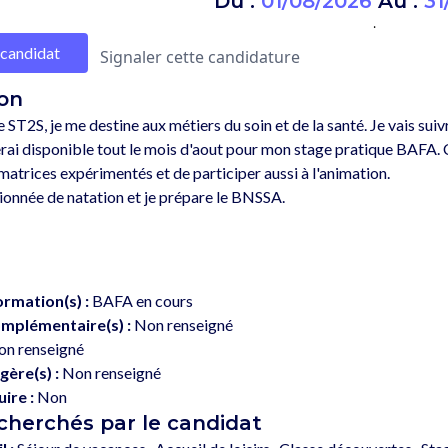
Du :
01/08/2026
Au :
31
.
 candidat
Signaler cette candidature
on
 ST2S, je me destine aux métiers du soin et de la santé. Je vais su
e serai disponible tout le mois d'aout pour mon stage pratique BAFA.
atrices expérimentés et de participer aussi à l'animation.

ormation(s) :
BAFA en cours
mplémentaire(s) :
Non renseigné
n renseigné
gère(s) :
Non renseigné
ire :
Non
echerchés par le candidat