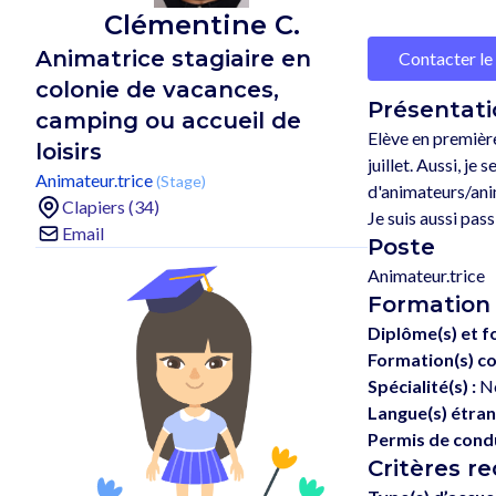
Clémentine C.
Animatrice stagiaire en
Contacter le
colonie de vacances,
Présentati
camping ou accueil de
Elève en première
loisirs
juillet. Aussi, j
Animateur.trice
(Stage)
d'animateurs/anim
Clapiers (34)
Email
Poste
Animateur.trice
Formation
Diplôme(s) et f
Formation(s) co
Spécialité(s) :
No
Langue(s) étran
Permis de condu
Critères r