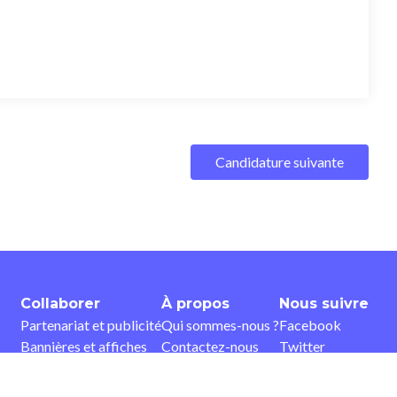
Candidature suivante
Collaborer
À propos
Nous suivre
Partenariat et publicité
Qui sommes-nous ?
Facebook
Bannières et affiches
Contactez-nous
Twitter
tion
Devenir ambassadeur
CGUV
Youtube
Devenir contributeur
Instagram