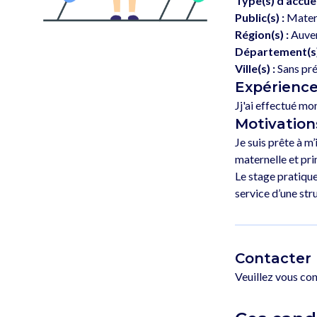
Type(s) d’accuei
Public(s) :
Materne
Région(s) :
Auver
Département(s)
Ville(s) :
Sans pr
Expérienc
Motivation
Je suis prête à m
maternelle et pri
Le stage pratique
Contacter 
Veuillez vous co