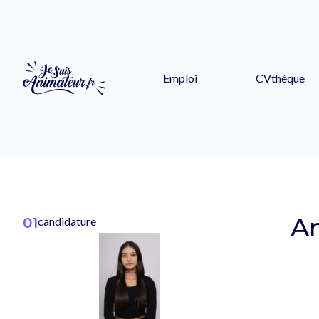
Emploi
CVthèque
An
01
candidature