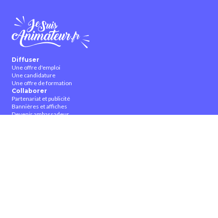
Diffuser
Une offre d'emploi
Une candidature
Une offre de formation
Collaborer
Partenariat et publicité
Bannières et affiches
Devenir ambassadeur
Devenir contributeur
À propos
Qui sommes-nous ?
Contactez-nous
CGUV
Nous suivre
Facebook
Twitter
Youtube
Instagram
Pinterest