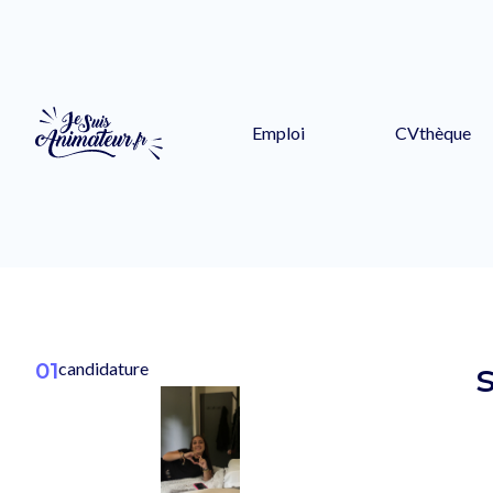
Emploi
CVthèque
01
candidature