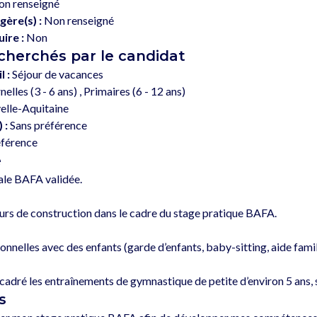
n renseigné
gère(s) :
Non renseigné
ire :
Non
echerchés par le candidat
l :
Séjour de vacances
lles (3 - 6 ans) , Primaires (6 - 12 ans)
lle-Aquitaine
 :
Sans préférence
éférence
e
le BAFA validée.

urs de construction dans le cadre du stage pratique BAFA.

nnelles avec des enfants (garde d’enfants, baby-sitting, aide famili
s