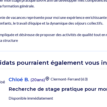
iser mon stage pratique BAFA afin de développer mes compétences d
la formation générale.

onie de vacances représente pour moi une expérience enrichissante, t
nfants, le travail d’équipe et la dynamique des séjours collectifs.

impliquée et désireuse de proposer des activités de qualité tout en re
idats pourraient également vous int
Chloé B.
Clermont-Ferrand (63)
(20ans)
Recherche de stage pratique pour mon
Disponible immédiatement