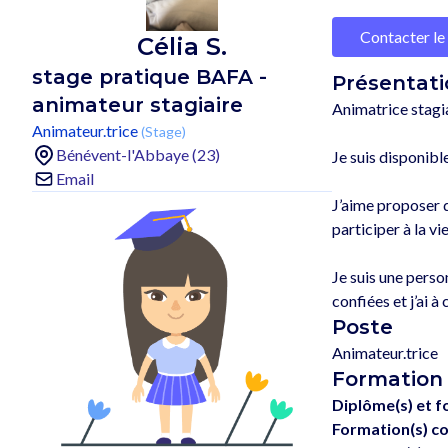
Contacter le
Célia S.
stage pratique BAFA -
Présentati
animateur stagiaire
Animatrice stagia
Animateur.trice
(Stage)
Bénévent-l'Abbaye (23)
Je suis disponible
Email
J’aime proposer d
participer à la v
Je suis une person
Poste
Animateur.trice
Formation
Diplôme(s) et f
Formation(s) co