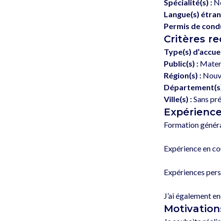
Spécialité(s) :
No
Langue(s) étran
Permis de condu
Critères r
Type(s) d’accuei
Public(s) :
Materne
Région(s) :
Nouve
Département(s)
Ville(s) :
Sans pr
Expérienc
Formation généra
Expérience en co
Expériences perso
Motivation