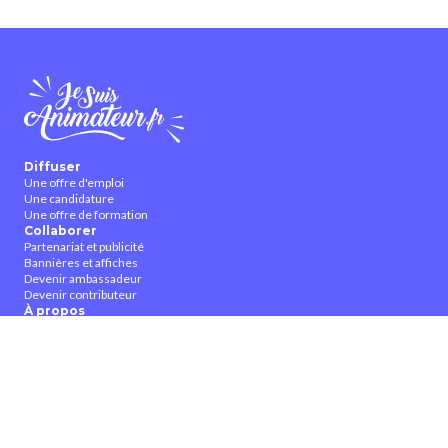
Diffuser
Une offre d'emploi
Une candidature
Une offre de formation
Collaborer
Partenariat et publicité
Bannières et affiches
Devenir ambassadeur
Devenir contributeur
À propos
Qui sommes-nous ?
Contactez-nous
CGUV
Nous suivre
Facebook
Twitter
Youtube
Instagram