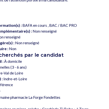
ormation(s) :
BAFA en cours , BAC / BAC PRO
mplémentaire(s) :
Non renseigné
n renseigné
gère(s) :
Non renseigné
ire :
Non
echerchés par le candidat
l :
À domicile
elles (3 - 6 ans)
e-Val de Loire
 :
Indre-et-Loire
éférence
e
emaine pharmacie La Forge Fondettes

maines en micro-crèche « Crech’ndo Ti Baba » à Tours 
