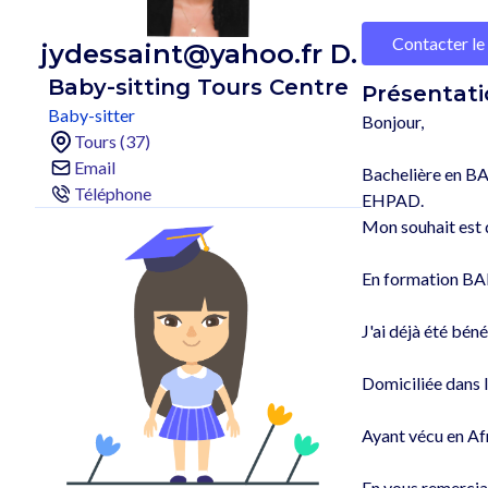
Contacter le
jydessaint@yahoo.fr D.
Baby-sitting Tours Centre
Présentati
Baby-sitter
Bonjour,

Tours (37)
Email
Bachelière en BAC
Téléphone
EHPAD.

Mon souhait est d
En formation BAFA,
J'ai déjà été bén
Domiciliée dans l
Ayant vécu en Afr