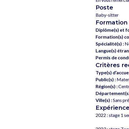
Poste
Baby-sitter
Formation
Diplôme(s) et f
Formation(s) co
Spécialité(s) :
No
Langue(s) étran
Permis de condu
Critères r
Type(s) d’accuei
Public(s) :
Matern
Région(s) :
Centr
Département(s)
Ville(s) :
Sans pr
Expérienc
2022 : stage 1 s
2023 : stage 7 se