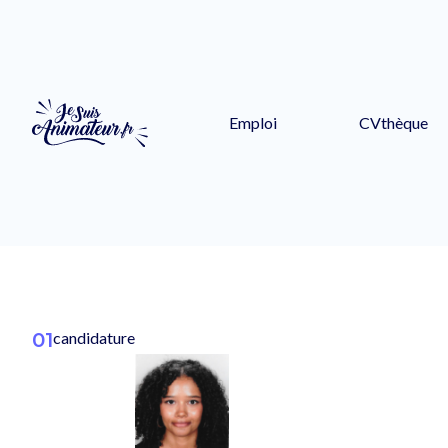
Emploi
CVthèque
01
candidature